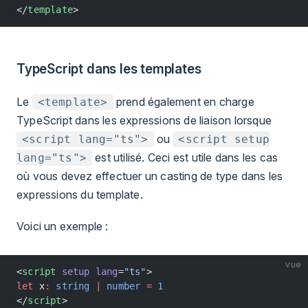
</
template
>
TypeScript dans les templates
Le
prend également en charge
<template>
TypeScript dans les expressions de liaison lorsque
ou
<script lang="ts">
<script setup
est utilisé. Ceci est utile dans les cas
lang="ts">
où vous devez effectuer un casting de type dans les
expressions du template.
Voici un exemple :
vue
<
script
 setup
 lang
=
"ts"
>
let
 x
:
 string
 |
 number
 =
 1
</
script
>