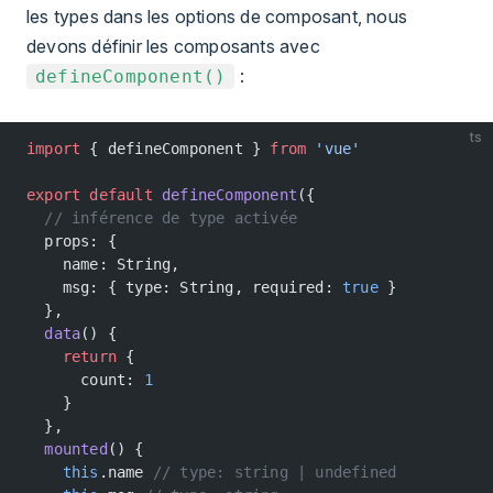
les types dans les options de composant, nous
devons définir les composants avec
:
defineComponent()
ts
import
 { defineComponent } 
from
 'vue'
export
 default
 defineComponent
({
  // inférence de type activée
  props: {
    name: String,
    msg: { type: String, required: 
true
 }
  },
  data
() {
    return
 {
      count: 
1
    }
  },
  mounted
() {
    this
.name 
// type: string | undefined