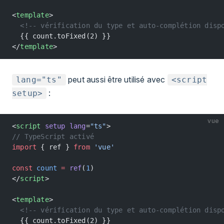
<
template
>
  <!-- vérification du type et auto-complétion disp
  {{ count.toFixed(2) }}
</
template
>
peut aussi être utilisé avec
lang="ts"
<script
:
setup>
vue
<
script
 setup
 lang
=
"ts"
>
// TypeScript activé
import
 { ref } 
from
 'vue'
const
 count
 =
 ref
(
1
)
</
script
>
<
template
>
  <!-- vérification du type et auto-complétion disp
  {{ count.toFixed(2) }}