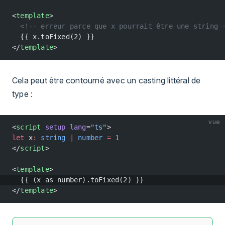
<
template
>
  <!-- erreur parce que x pourrait être une string 
  {{ x.toFixed(2) }}
</
template
>
Cela peut être contourné avec un casting littéral de
type :
vue
<
script
 setup
 lang
=
"ts"
>
let
 x
:
 string
 |
 number
 =
 1
</
script
>
<
template
>
  {{ (x as number).toFixed(2) }}
</
template
>