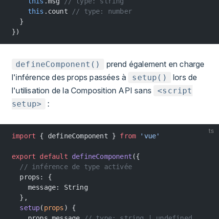
    this
.msg 
// type: string
    this
.count 
// type: number
  }
})
prend également en charge
defineComponent()
l'inférence des props passées à
lors de
setup()
l'utilisation de la Composition API sans
<script
:
setup>
ts
import
 { defineComponent } 
from
 'vue'
export
 default
 defineComponent
({
  // inférence de type activée
  props: {
    message: String
  },
  setup
(
props
) {
    props.message 
// type: string | undefined