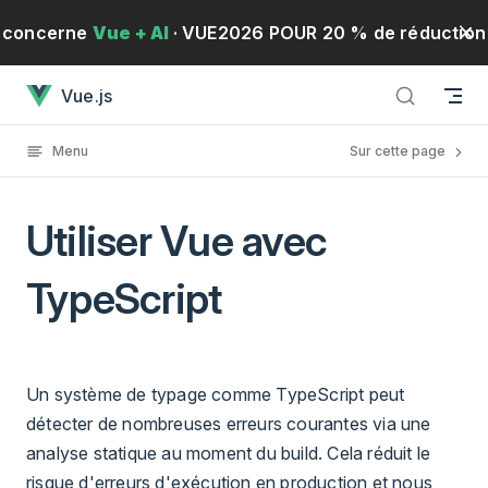
Passer au contenu
concerne
Vue + AI
· VUE2026 POUR 20 % de réduction
Utiliser Vue avec TypeScripta chargé
Vue.js
!
· Du 19 au 21 mai 2026
S'inscrire
Menu
Sur cette page
Utiliser Vue avec
TypeScript
Un système de typage comme TypeScript peut
détecter de nombreuses erreurs courantes via une
analyse statique au moment du build. Cela réduit le
risque d'erreurs d'exécution en production et nous