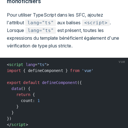
monofichiers
Pour utiliser TypeScript dans les SFC, ajoutez
l'attribut
aux balises
.
lang="ts"
<script>
Lorsque
est présent, toutes les
lang="ts"
expressions du template bénéficient également d'une
vérification de type plus stricte.
vue
<
script
 lang
=
"ts"
>
import
 { defineComponent } 
from
 'vue'
export
 default
 defineComponent
({
  data
() {
    return
 {
      count: 
1
    }
  }
})
</
script
>