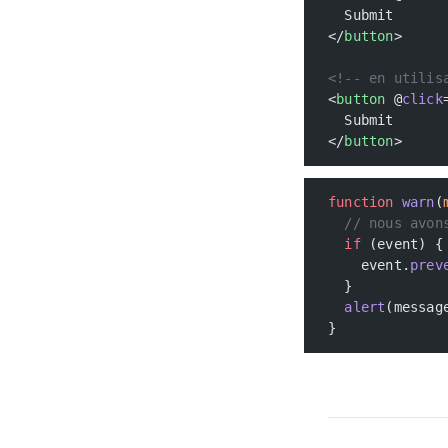
  Submit
</
button
>
<!-- en utilis
<
button
 @
click
  Submit
</
button
>
function
 warn
(
  // nous avon
  if
 (event) {
    event.
prev
  }
  alert
(messag
}