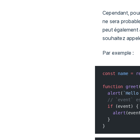
Cependant, pour
ne sera probable
peut également
souhaitez appele
Par exemple :
const
 name
 =
 r
function
 greet
  alert
(
`Hello
  // `event` e
  if
 (event) {
    alert
(even
  }
}