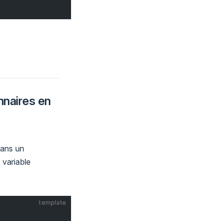
nnaires en
dans un
 variable
template