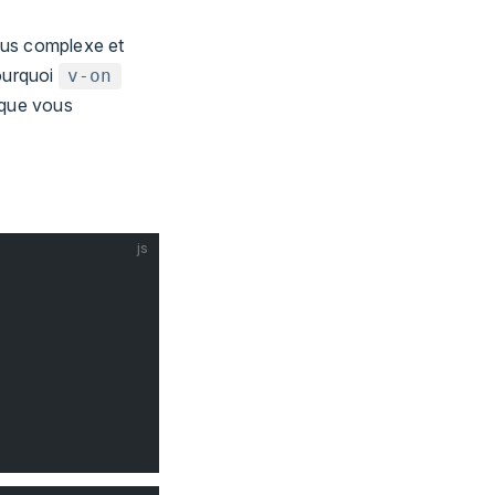
lus complexe et
pourquoi
v-on
 que vous
js