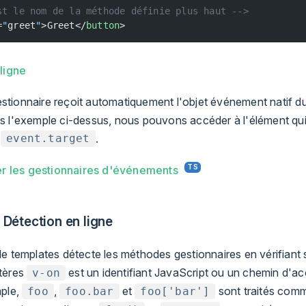
st le nom de la méthode définie plus haut -->
=
"
greet
"
>Greet</
button
>
ligne
tionnaire reçoit automatiquement l'objet événement natif d
s l'exemple ci-dessus, nous pouvons accéder à l'élément qu
a
.
event.target
r les gestionnaires d'événements
Détection en ligne
e templates détecte les méthodes gestionnaires en vérifiant s
tères
est un identifiant JavaScript ou un chemin d'ac
v-on
mple,
,
et
sont traités com
foo
foo.bar
foo['bar']