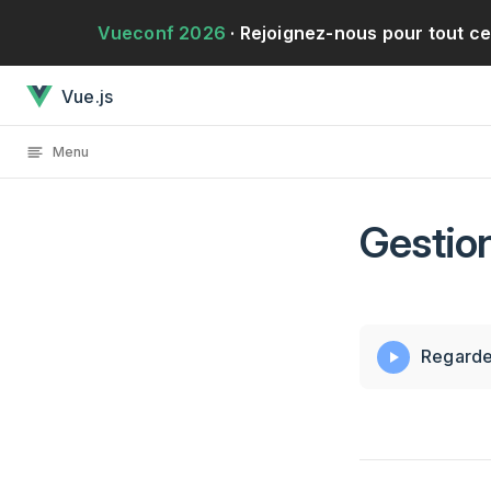
Passer au contenu
Vueconf 2026
· Rejoignez-nous pour tout c
Gestion d'événementa chargé
Vue.js
Menu
Gestio
Regardez