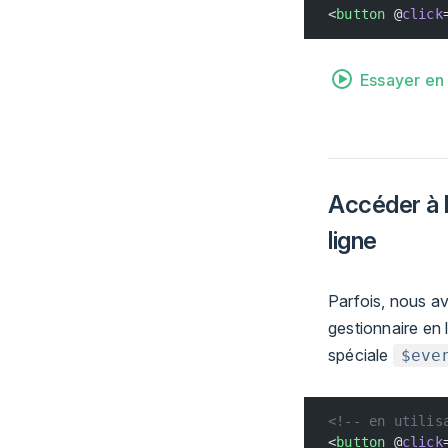
<
button
 @
click
Essayer en 
Accéder à 
ligne
Parfois, nous a
gestionnaire en 
spéciale
$eve
<!-- en utilis
<
button
 @
click