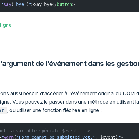
=
"
say
(
'bye'
)
"
>Say bye</
button
>
ligne
l'argument de l'événement dans les gestio
vons aussi besoin d'accéder à l'événement original du DOM 
ligne. Vous pouvez le passer dans une méthode en utilisant la
, ou utiliser une fonction fléchée en ligne :
nt
ant la variable spéciale $event  -->
=
"
warn
(
'Form cannot be submitted yet.'
, $event)
"
>