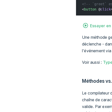
<!-- `greet` e
<
button
 @
click
Essayer en 
Une méthode ges
déclenche - dan
l'événement vi
Voir aussi :
Type
Méthodes vs. 
Le compilateur d
chaîne de carac
valide. Par exe