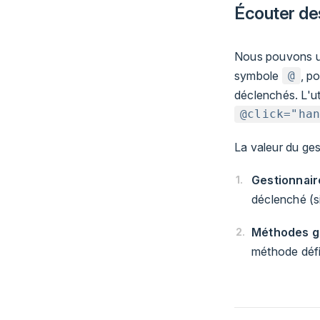
Écouter d
Nous pouvons uti
symbole
, p
@
déclenchés. L'uti
@click="ha
La valeur du ges
Gestionnaire
déclenché (sim
Méthodes ge
méthode défi