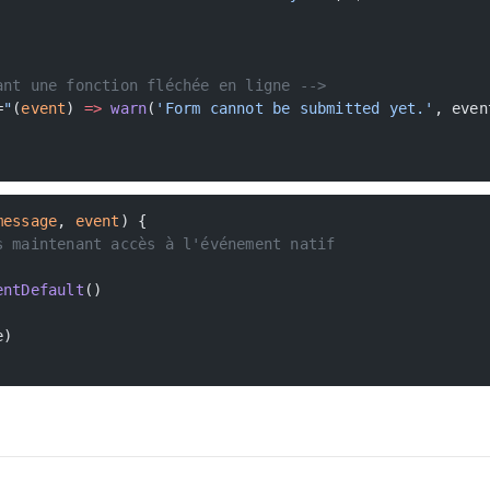
ant une fonction fléchée en ligne -->
=
"
(
event
) 
=>
 warn
(
'Form cannot be submitted yet.'
, even
message
, 
event
) {
s maintenant accès à l'événement natif
entDefault
()
e)