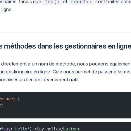
nnaires, tandis que
et
sont traités co
foo()
count++
 ligne.
s méthodes dans les gestionnaires en lign
ier directement à un nom de méthode, nous pouvons égalemen
n gestionnaire en ligne. Cela nous permet de passer à la mé
nalisés au lieu de l'événement natif :
essage
) {
e)
=
"
say
(
'hello'
)
"
>Say hello</
button
>