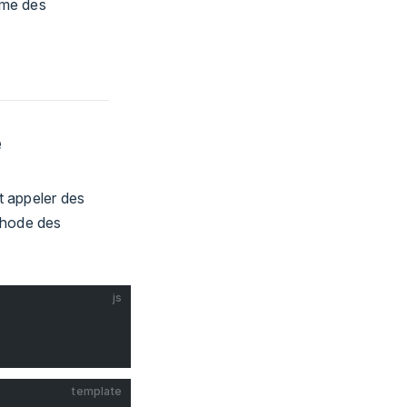
mme des
e
t appeler des
thode des
js
template