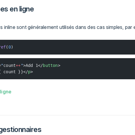
es en ligne
s inline sont généralement utilisés dans des cas simples, par 
ref
(
0
)
=
"
count
++
"
>Add 1</
button
>
{ count }}</
p
>
ligne
estionnaires