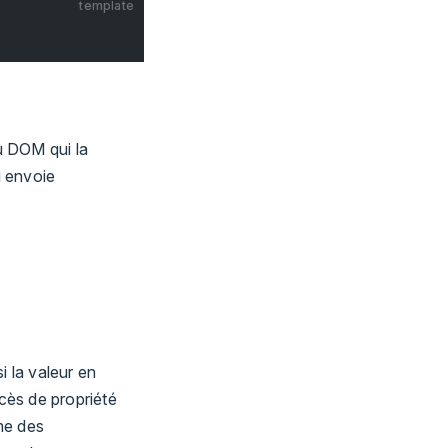
template
u DOM qui la
i envoie
i la valeur en
cès de propriété
me des