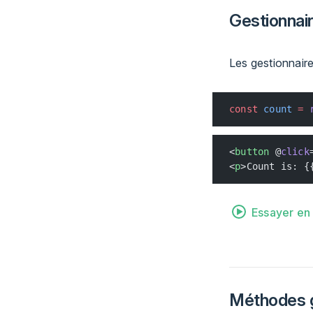
Gestionnair
Les gestionnaire
const
 count
 =
 
<
button
 @
click
<
p
>Count is: {
Essayer en 
Méthodes g