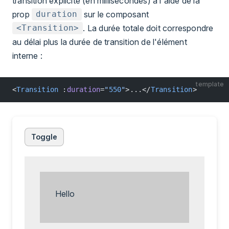
transition explicite (en millisecondes) à l'aide de la
prop
sur le composant
duration
. La durée totale doit correspondre
<Transition>
au délai plus la durée de transition de l'élément
interne :
template
<
Transition
 :
duration
=
"
550
"
>...</
Transition
>
Toggle
Hello