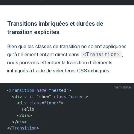
Transitions imbriquées et durées de
transition explicites
Bien que les classes de transition ne soient appliquées
qu'à l'élément enfant direct dans
,
<Transition>
nous pouvons effectuer la transition d'éléments
imbriqués à l'aide de sélecteurs CSS imbriqués :
template
<
Transition
 name
=
"nested"
>
  <
div
 v-if
=
"
show
"
 class
=
"outer"
>
    <
div
 class
=
"inner"
>
      Hello
    </
div
>
  </
div
>
</
Transition
>