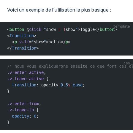
Voici un exemple de l'utilisation la plus basique :
template
<
button
 @
click
=
"
show 
=
 !
show
"
>Toggle</
button
>
<
Transition
>
  <
p
 v-if
=
"
show
"
>hello</
p
>
</
Transition
>
css
/* nous vous expliquerons ensuite ce que font ces c
.v-enter-active
,
.v-leave-active
 {
  transition
: opacity 
0.5
s
 ease
;
}
.v-enter-from
,
.v-leave-to
 {
  opacity
: 
0
;
}