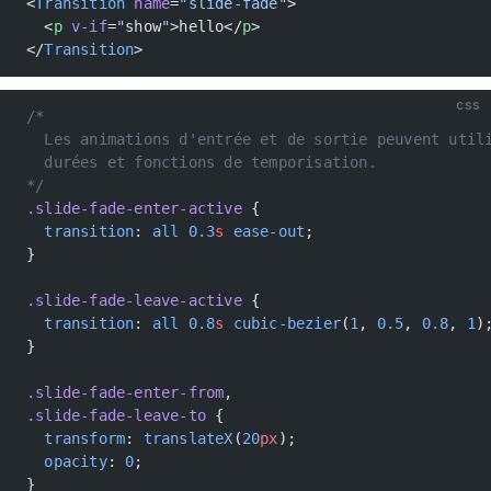
<
Transition
 name
=
"slide-fade"
>
  <
p
 v-if
=
"
show
"
>hello</
p
>
</
Transition
>
css
/*
  Les animations d'entrée et de sortie peuvent util
  durées et fonctions de temporisation.
*/
.slide-fade-enter-active
 {
  transition
: 
all
 0.3
s
 ease-out
;
}
.slide-fade-leave-active
 {
  transition
: 
all
 0.8
s
 cubic-bezier
(
1
, 
0.5
, 
0.8
, 
1
)
}
.slide-fade-enter-from
,
.slide-fade-leave-to
 {
  transform
: 
translateX
(
20
px
);
  opacity
: 
0
;
}