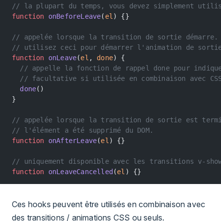
// la plupart du temps, vous devez simplement utili
function
 onBeforeLeave
(
el
) {}
// appelée lorsque la transition de sortie démarre.
// utilisez ceci pour démarrer l'animation de sorti
function
 onLeave
(
el
, 
done
) {
  // appelle la fonction de rappel done pour indiqu
  // facultative si utilisée en combinaison avec CS
  done
()
}
// appelée lorsque la transition de sortie est term
// l'élément a été supprimé du DOM.
function
 onAfterLeave
(
el
) {}
// uniquement disponible avec les transitions v-sho
function
 onLeaveCancelled
(
el
) {}
Ces hooks peuvent être utilisés en combinaison avec
des transitions / animations CSS ou seuls.