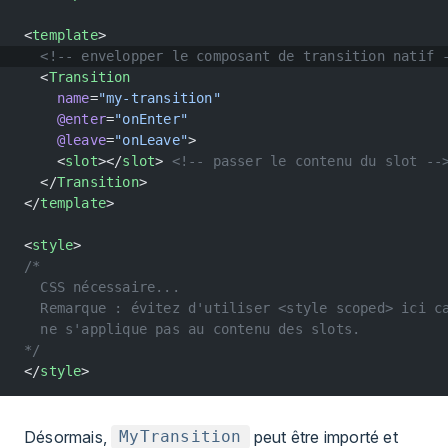
<
template
>
  <!-- envelopper le composant de transition natif 
  <
Transition
    name
=
"my-transition"
    @enter
=
"onEnter"
    @leave
=
"onLeave"
>
    <
slot
></
slot
> 
<!-- passer le contenu du slot --
  </
Transition
>
</
template
>
<
style
>
/*
  CSS nécessaire...
  Remarque : évitez d'utiliser <style scoped> ici c
  ne s'applique pas au contenu des slots.
*/
</
style
>
Désormais,
peut être importé et
MyTransition