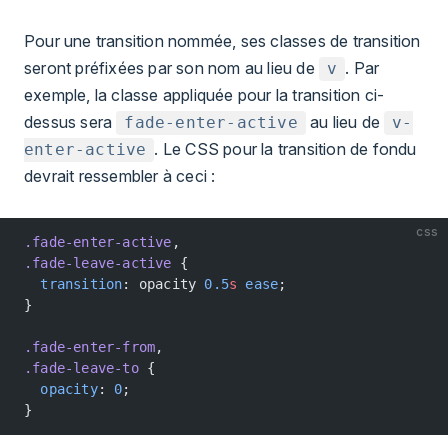
Pour une transition nommée, ses classes de transition
seront préfixées par son nom au lieu de
. Par
v
exemple, la classe appliquée pour la transition ci-
dessus sera
au lieu de
fade-enter-active
v-
. Le CSS pour la transition de fondu
enter-active
devrait ressembler à ceci :
css
.fade-enter-active
,
.fade-leave-active
 {
  transition
: opacity 
0.5
s
 ease
;
}
.fade-enter-from
,
.fade-leave-to
 {
  opacity
: 
0
;
}