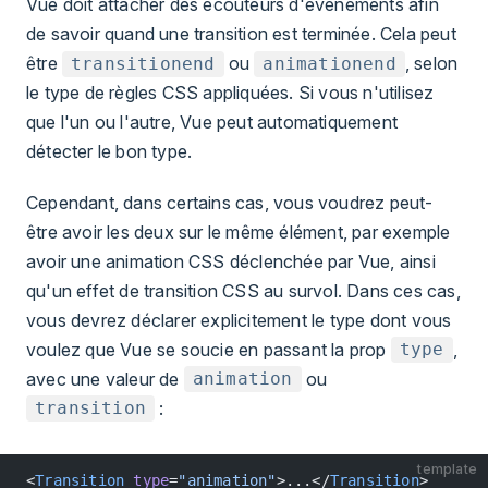
Vue doit attacher des écouteurs d'événements afin
de savoir quand une transition est terminée. Cela peut
être
ou
, selon
transitionend
animationend
le type de règles CSS appliquées. Si vous n'utilisez
que l'un ou l'autre, Vue peut automatiquement
détecter le bon type.
Cependant, dans certains cas, vous voudrez peut-
être avoir les deux sur le même élément, par exemple
avoir une animation CSS déclenchée par Vue, ainsi
qu'un effet de transition CSS au survol. Dans ces cas,
vous devrez déclarer explicitement le type dont vous
voulez que Vue se soucie en passant la prop
,
type
avec une valeur de
ou
animation
:
transition
template
<
Transition
 type
=
"animation"
>...</
Transition
>