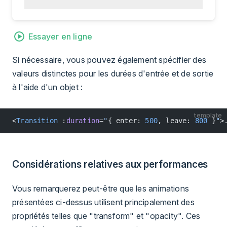
Essayer en ligne
Si nécessaire, vous pouvez également spécifier des
valeurs distinctes pour les durées d'entrée et de sortie
à l'aide d'un objet :
template
<
Transition
 :
duration
=
"
{ enter: 
500
, leave: 
800
 }
"
>
Considérations relatives aux performances
Vous remarquerez peut-être que les animations
présentées ci-dessus utilisent principalement des
propriétés telles que "transform" et "opacity". Ces