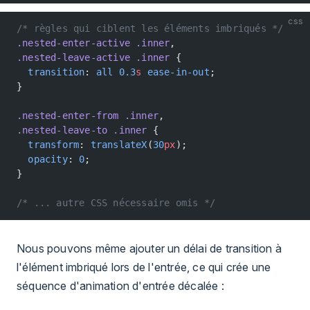
css
/* règles qui ciblent les éléments imbriqués */
.nested-enter-active
 .inner
,
.nested-leave-active
 .inner
 {
  transition
: 
all
 0.3
s
 ease-in-out
;
}
.nested-enter-from
 .inner
,
.nested-leave-to
 .inner
 {
  transform
: 
translateX
(
30
px
);
  opacity
: 
0
;
}
/* ... autre CSS nécessaire omis */
Nous pouvons même ajouter un délai de transition à
l'élément imbriqué lors de l'entrée, ce qui crée une
séquence d'animation d'entrée décalée :