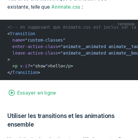
existante, telle que
Animate.css
:
template
<!-- en supposant que Animate.css est inclus sur la
<
Transition
  name
=
"custom-classes"
  enter-active-class
=
"animate__animated animate__ta
  leave-active-class
=
"animate__animated animate__bo
>
  <
p
 v-if
=
"
show
"
>hello</
p
>
</
Transition
>
Essayer en ligne
Utiliser les transitions et les animations
ensemble