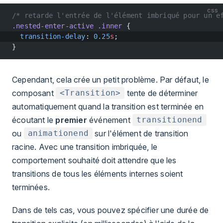
css
/* retarde l'entrée de l'élément imbriqué pour un e
.nested-enter-active
 .inner
 {
  transition-delay
: 
0.25
s
;
}
Cependant, cela crée un petit problème. Par défaut, le
composant
tente de déterminer
<Transition>
automatiquement quand la transition est terminée en
écoutant le
premier
événement
transitionend
ou
sur l'élément de transition
animationend
racine. Avec une transition imbriquée, le
comportement souhaité doit attendre que les
transitions de tous les éléments internes soient
terminées.
Dans de tels cas, vous pouvez spécifier une durée de