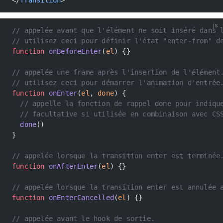
</
Transition
>
js
// appelée avant que l'élément ne soit inséré dans 
// utilisez ceci pour définir l'état "enter-from" d
function
 onBeforeEnter
(
el
) {}
// appelée une frame après l'insertion de l'élément
// utilisez ceci pour démarrer l'animation d'entrée
function
 onEnter
(
el
, 
done
) {
  // appelle la fonction de rappel done pour indiqu
  // facultative si utilisée en combinaison avec CS
  done
()
}
// appelée lorsque la transition enter est terminée
function
 onAfterEnter
(
el
) {}
// appelée lorsque la transition enter est annulée 
function
 onEnterCancelled
(
el
) {}
// appelée avant le hook de sortie.