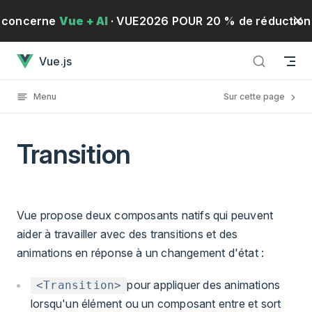
Passer au contenu
concerne
Vue + AI
· VUE2026 POUR 20 % de réduction
Transitiona chargé
Vue.js
!
· Du 19 au 21 mai 2026
S'inscrire
Menu
Sur cette page
Transition
Vue propose deux composants natifs qui peuvent
aider à travailler avec des transitions et des
animations en réponse à un changement d'état :
pour appliquer des animations
<Transition>
lorsqu'un élément ou un composant entre et sort