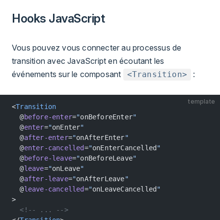
Hooks JavaScript
Vous pouvez vous connecter au processus de
transition avec JavaScript en écoutant les
événements sur le composant
:
<Transition>
template
<
Transition
  @
before-enter
=
"
onBeforeEnter
"
  @
enter
=
"
onEnter
"
  @
after-enter
=
"
onAfterEnter
"
  @
enter-cancelled
=
"
onEnterCancelled
"
  @
before-leave
=
"
onBeforeLeave
"
  @
leave
=
"
onLeave
"
  @
after-leave
=
"
onAfterLeave
"
  @
leave-cancelled
=
"
onLeaveCancelled
"
>
  <!-- ... -->