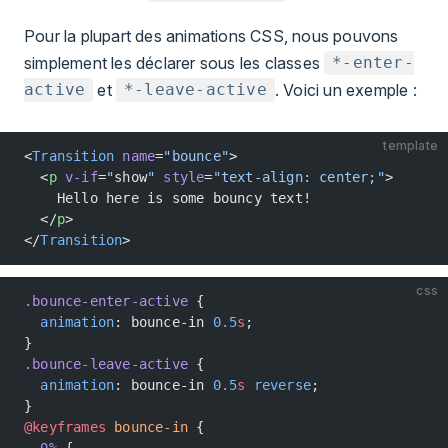
Pour la plupart des animations CSS, nous pouvons
simplement les déclarer sous les classes
*-enter-
et
. Voici un exemple :
active
*-leave-active
template
<
Transition
 name
=
"bounce"
>
  <
p
 v-if
=
"
show
"
 style
=
"text-align: center;"
>
    Hello here is some bouncy text!
  </
p
>
</
Transition
>
css
.bounce-enter-active
 {
  animation
: bounce-in 
0.5
s
;
}
.bounce-leave-active
 {
  animation
: bounce-in 
0.5
s
 reverse
;
}
@keyframes
 bounce-in
 {
  0%
 {