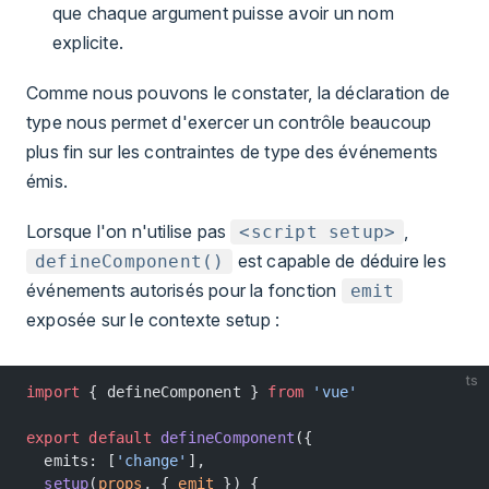
que chaque argument puisse avoir un nom
explicite.
Comme nous pouvons le constater, la déclaration de
type nous permet d'exercer un contrôle beaucoup
plus fin sur les contraintes de type des événements
émis.
Lorsque l'on n'utilise pas
,
<script setup>
est capable de déduire les
defineComponent()
événements autorisés pour la fonction
emit
exposée sur le contexte setup :
ts
import
 { defineComponent } 
from
 'vue'
export
 default
 defineComponent
({
  emits: [
'change'
],
  setup
(
props
, { 
emit
 }) {