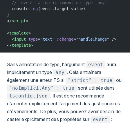
  // `event` a implicitement un type `any`
  console.
log
(event.target.value)
}
</
script
>
<
template
>
  <
input
 type
=
"text"
 @change
=
"handleChange"
 />
</
template
>
Sans annotation de type, l'argument
aura
event
implicitement un type
. Cela entraînera
any
également une erreur TS si
ou
"strict" : true
sont utilisés dans
"noImplicitAny" : true
. Il est donc recommandé
tsconfig.json
d'annoter explicitement l'argument des gestionnaires
d'événements. De plus, vous pouvez avoir besoin de
caster explicitement des propriétés sur
:
event