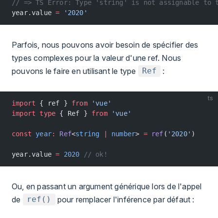
// => TS Error: Type 'string' is not assignable to 
year.value 
=
 '2020'
Parfois, nous pouvons avoir besoin de spécifier des
types complexes pour la valeur d'une ref. Nous
pouvons le faire en utilisant le type
:
Ref
ts
import
 { ref } 
from
 'vue'
import
 type
 { Ref } 
from
 'vue'
const
 year
:
 Ref
<
string
 |
 number
> 
=
 ref
(
'2020'
)
year.value 
=
 2020
 // ok!
Ou, en passant un argument générique lors de l'appel
de
pour remplacer l'inférence par défaut :
ref()