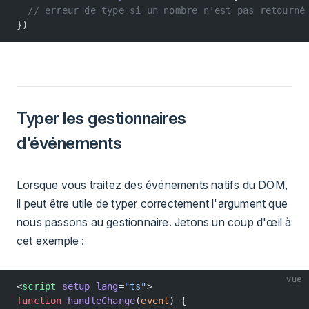
  // erreur de type si un nombre n'est pas retourné
})
Typer les gestionnaires
d'événements
Lorsque vous traitez des événements natifs du DOM,
il peut être utile de typer correctement l'argument que
nous passons au gestionnaire. Jetons un coup d'œil à
cet exemple :
vue
<
script
 setup
 lang
=
"ts"
>
function
 handleChange
(
event
) {