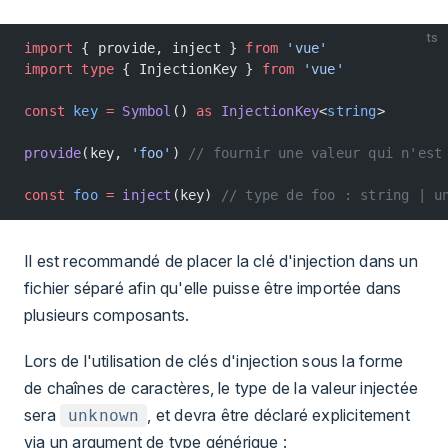
ts
import
 { provide, inject } 
from
 'vue'
import
 type
 { InjectionKey } 
from
 'vue'
const
 key
 =
 Symbol
() 
as
 InjectionKey
<
string
>
provide
(key, 
'foo'
) 
// fournir une valeur qui n'est
const
 foo
 =
 inject
(key) 
// type de foo : string | u
Il est recommandé de placer la clé d'injection dans un
fichier séparé afin qu'elle puisse être importée dans
plusieurs composants.
Lors de l'utilisation de clés d'injection sous la forme
de chaînes de caractères, le type de la valeur injectée
sera
, et devra être déclaré explicitement
unknown
via un argument de type générique :