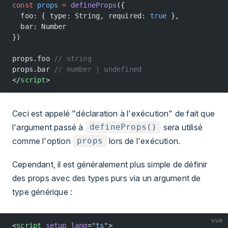
const
 props
 =
 defineProps
({
  foo: { type: String, required: 
true
 },
  bar: Number
})
props.foo 
// string
props.bar 
// number | undefined
</
script
>
Ceci est appelé "déclaration à l'exécution" de fait que
l'argument passé à
sera utilisé
defineProps()
comme l'option
lors de l'exécution.
props
Cependant, il est généralement plus simple de définir
des props avec des types purs via un argument de
type générique :
vue
<
script
 setup
 lang
=
"ts"
>