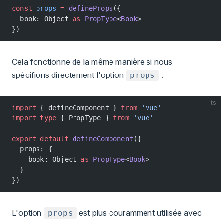
const
 props
 =
 defineProps
({
  book: Object 
as
 PropType
<
Book
>
})
Cela fonctionne de la même manière si nous
spécifions directement l'option
:
props
ts
import
 { defineComponent } 
from
 'vue'
import
 type
 { PropType } 
from
 'vue'
export
 default
 defineComponent
({
  props: {
    book: Object 
as
 PropType
<
Book
>
  }
})
L'option
est plus couramment utilisée avec
props