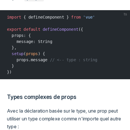
ts
import
 { defineComponent } 
from
 'vue'
export
 default
 defineComponent
({
  props: {
    message: String
  },
  setup
(
props
) {
    props.message 
// <-- type : string
  }
})
Types complexes de props
Avec la déclaration basée sur le type, une prop peut
utiliser un type complexe comme n'importe quel autre
type :