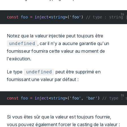
ts
const
 foo
 =
 inject
<
string
>(
'foo'
) 
// type : string 
Notez que la valeur injectée peut toujours être
, car il n'y a aucune garantie qu'un
undefined
fournisseur fournira cette valeur au moment de
l'exécution.
Le type
peut être supprimé en
undefined
fournissant une valeur par défaut :
ts
const
 foo
 =
 inject
<
string
>(
'foo'
, 
'bar'
) 
// type : 
Si vous êtes sûr que la valeur est toujours fournie,
vous pouvez également forcer le casting de la valeur :