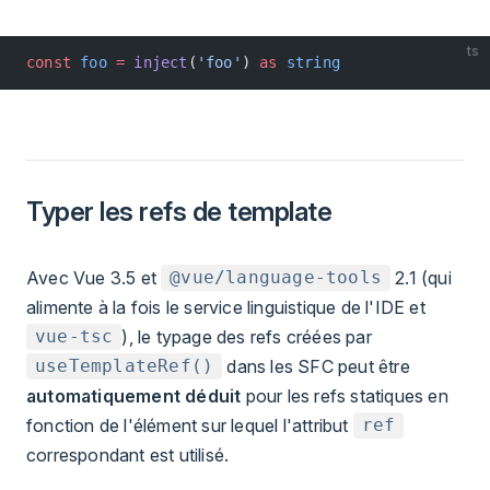
ts
const
 foo
 =
 inject
(
'foo'
) 
as
 string
Typer les refs de template
Avec Vue 3.5 et
2.1 (qui
@vue/language-tools
alimente à la fois le service linguistique de l'IDE et
), le typage des refs créées par
vue-tsc
dans les SFC peut être
useTemplateRef()
automatiquement déduit
pour les refs statiques en
fonction de l'élément sur lequel l'attribut
ref
correspondant est utilisé.