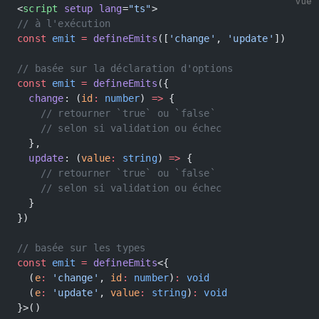
vue
<
script
 setup
 lang
=
"ts"
>
// à l'exécution
const
 emit
 =
 defineEmits
([
'change'
, 
'update'
])
// basée sur la déclaration d'options
const
 emit
 =
 defineEmits
({
  change
: (
id
:
 number
) 
=>
 {
    // retourner `true` ou `false`
    // selon si validation ou échec
  },
  update
: (
value
:
 string
) 
=>
 {
    // retourner `true` ou `false`
    // selon si validation ou échec
  }
})
// basée sur les types
const
 emit
 =
 defineEmits
<{
  (
e
:
 'change'
, 
id
:
 number
)
:
 void
  (
e
:
 'update'
, 
value
:
 string
)
:
 void
}>()