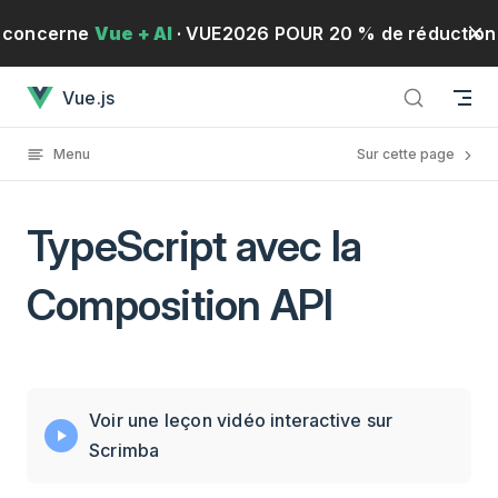
Passer au contenu
concerne
Vue + AI
· VUE2026 POUR 20 % de réduction
TypeScript avec la Composition APIa chargé
Vue.js
!
· Du 19 au 21 mai 2026
S'inscrire
Menu
Sur cette page
TypeScript avec la
Composition API
Voir une leçon vidéo interactive sur
Scrimba