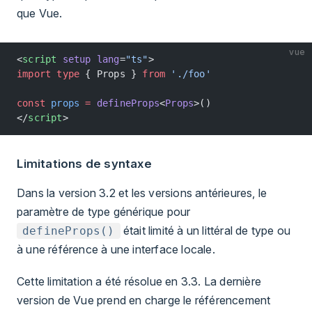
que Vue.
vue
<
script
 setup
 lang
=
"ts"
>
import
 type
 { Props } 
from
 './foo'
const
 props
 =
 defineProps
<
Props
>()
</
script
>
Limitations de syntaxe
Dans la version 3.2 et les versions antérieures, le
paramètre de type générique pour
était limité à un littéral de type ou
defineProps()
à une référence à une interface locale.
Cette limitation a été résolue en 3.3. La dernière
version de Vue prend en charge le référencement