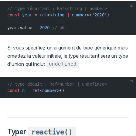
ts
// type résultant : Ref<string | number>
const
 year
 =
 ref
<
string
 |
 number
>(
'2020'
)
year.value 
=
 2020
 // ok!
Si vous spécifiez un argument de type générique mais
omettez la valeur initiale, le type résultant sera un type
d'union qui inclut
:
undefined
ts
// type déduit : Ref<number | undefined>
const
 n
 =
 ref
<
number
>()
Typer
reactive()