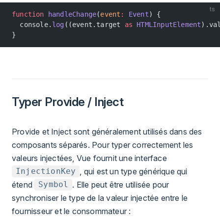
ts
function
 handleChange
(
event
:
 Event
) {
  console.
log
((event.target 
as
 HTMLInputElement
).va
}
Typer Provide / Inject
Provide et Inject sont généralement utilisés dans des
composants séparés. Pour typer correctement les
valeurs injectées, Vue fournit une interface
, qui est un type générique qui
InjectionKey
étend
. Elle peut être utilisée pour
Symbol
synchroniser le type de la valeur injectée entre le
fournisseur et le consommateur :