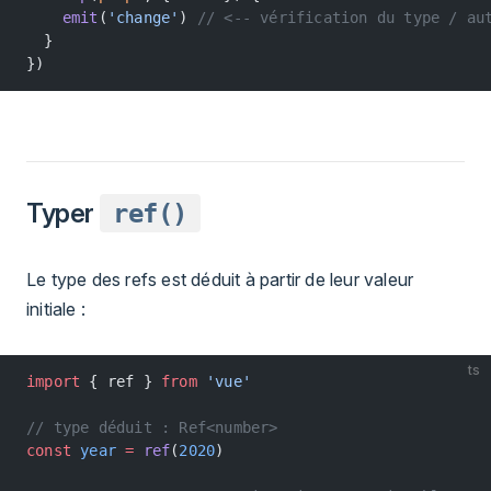
    emit
(
'change'
) 
// <-- vérification du type / au
  }
})
Typer
ref()
Le type des refs est déduit à partir de leur valeur
initiale :
ts
import
 { ref } 
from
 'vue'
// type déduit : Ref<number>
const
 year
 =
 ref
(
2020
)