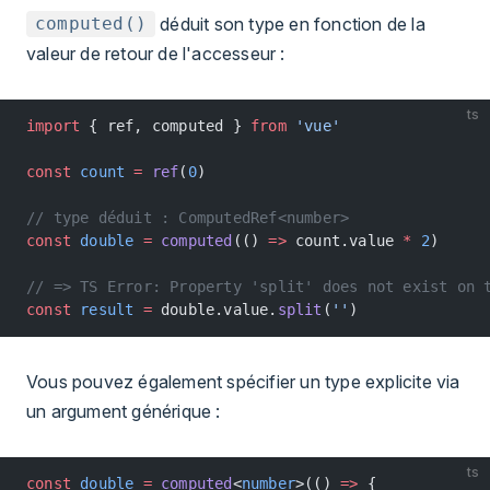
déduit son type en fonction de la
computed()
valeur de retour de l'accesseur :
ts
import
 { ref, computed } 
from
 'vue'
const
 count
 =
 ref
(
0
)
// type déduit : ComputedRef<number>
const
 double
 =
 computed
(() 
=>
 count.value 
*
 2
)
// => TS Error: Property 'split' does not exist on 
const
 result
 =
 double.value.
split
(
''
)
Vous pouvez également spécifier un type explicite via
un argument générique :
ts
const
 double
 =
 computed
<
number
>(() 
=>
 {