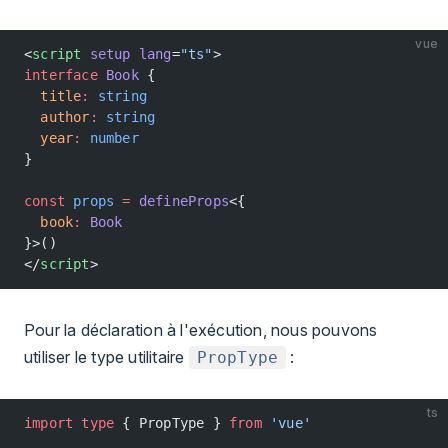
vue
<
script
 setup
 lang
=
"ts"
>
interface
 Book
 {
  title
:
 string
  author
:
 string
  year
:
 number
}
const
 props
 =
 defineProps
<{
  book
:
 Book
}>()
</
script
>
Pour la déclaration à l'exécution, nous pouvons
utiliser le type utilitaire
:
PropType
ts
import
 type
 { PropType } 
from
 'vue'