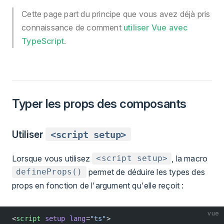
Cette page part du principe que vous avez déjà pris
connaissance de comment
utiliser Vue avec
TypeScript
.
Typer les props des composants
Utiliser
<script setup>
Lorsque vous utilisez
, la macro
<script setup>
permet de déduire les types des
defineProps()
props en fonction de l'argument qu'elle reçoit :
vue
<
script
 setup
 lang
=
"ts"
>