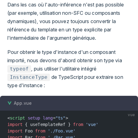
Dans les cas où l'auto-inférence n'est pas possible
(par exemple, utilisation non-SFC ou composants
dynamiques), vous pouvez toujours convertir la
référence du template en un type explicite par
l'intermédiaire de l'argument générique.
Pour obtenir le type d'instance d'un composant
importé, nous devons d'abord obtenir son type via
, puis utiliser l'utilitaire intégré
typeof
de TypeScript pour extraire son
InstanceType
type d'instance :
App.vue
vue
<
script
 setup
 lang
=
"ts"
>
import
 { useTemplateRef } 
from
 'vue'
import
 Foo 
from
 './Foo.vue'
import
 Bar 
from
 './Bar.vue'