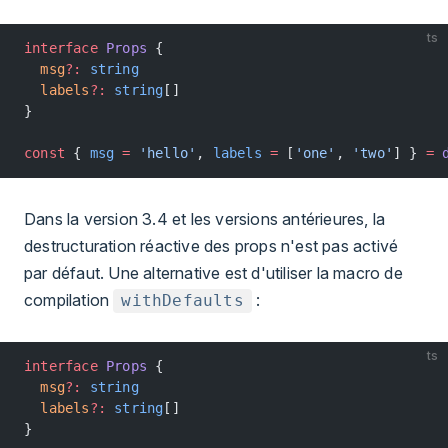
ts
interface
 Props
 {
  msg
?:
 string
  labels
?:
 string
[]
}
const
 { 
msg
 =
 'hello'
, 
labels
 =
 [
'one'
, 
'two'
] } 
=
 
Dans la version 3.4 et les versions antérieures, la
destructuration réactive des props n'est pas activé
par défaut. Une alternative est d'utiliser la macro de
compilation
:
withDefaults
ts
interface
 Props
 {
  msg
?:
 string
  labels
?:
 string
[]
}