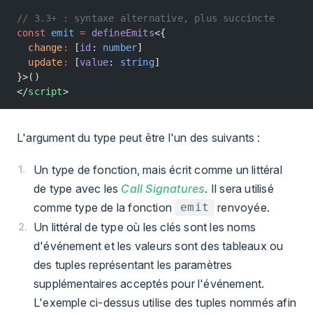
// 3.3+ : syntaxe alternative, plus succincte
const
 emit
 =
 defineEmits
<{
  change
:
 [
id
: 
number
]
  update
:
 [
value
: 
string
]
}>()
</
script
>
L'argument du type peut être l'un des suivants :
Un type de fonction, mais écrit comme un littéral
de type avec les
Call Signatures
. Il sera utilisé
comme type de la fonction
renvoyée.
emit
Un littéral de type où les clés sont les noms
d'événement et les valeurs sont des tableaux ou
des tuples représentant les paramètres
supplémentaires acceptés pour l'événement.
L'exemple ci-dessus utilise des tuples nommés afin