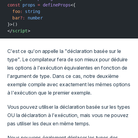
const
 props
 =
 defineProps
<{
  foo
:
 string
  bar
?:
 number
}>()
</
script
>
C'est ce qu'on appelle la "déclaration basée sur le
type". Le compilateur fera de son mieux pour déduire
les options à l'exécution équivalentes en fonction de
l'argument de type. Dans ce cas, notre deuxième
exemple compile avec exactement les mêmes options
à l'exécution que le premier exemple.
Vous pouvez utiliser la déclaration basée sur les types
OU la déclaration à l'exécution, mais vous ne pouvez
pas utiliser les deux en même temps.
Nous pouvons également déplacer les types des