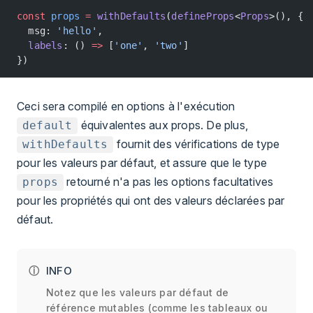
const
 props
 =
 withDefaults
(
defineProps
<
Props
>(), {
  msg: 
'hello'
,
  labels
: () 
=>
 [
'one'
, 
'two'
]
})
Ceci sera compilé en options à l'exécution
équivalentes aux props. De plus,
default
fournit des vérifications de type
withDefaults
pour les valeurs par défaut, et assure que le type
retourné n'a pas les options facultatives
props
pour les propriétés qui ont des valeurs déclarées par
défaut.
INFO
Notez que les valeurs par défaut de
référence mutables (comme les tableaux ou