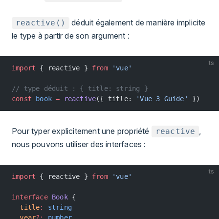
déduit également de manière implicite
reactive()
le type à partir de son argument :
ts
import
 { reactive } 
from
 'vue'
// type déduit : { title: string }
const
 book
 =
 reactive
({ title: 
'Vue 3 Guide'
 })
Pour typer explicitement une propriété
,
reactive
nous pouvons utiliser des interfaces :
ts
import
 { reactive } 
from
 'vue'
interface
 Book
 {
  title
:
 string
  year
?:
 number