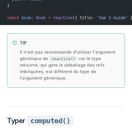
}
const
 book
:
 Book
 =
 reactive
({ title: 
'Vue 3 Guide'
 
TIP
Il n'est pas recommandé d'utiliser l'argument
générique de
car le type
reactive()
retourné, qui gère le déballage des refs
imbriquées, est différent du type de
l'argument générique.
Typer
computed()