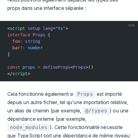
props dans une interface séparée :
vue
<
script
 setup
 lang
=
"ts"
>
interface
 Props
 {
  foo
:
 string
  bar
?:
 number
}
const
 props
 =
 defineProps
<
Props
>()
</
script
>
Cela fonctionne également si
est importé
Props
depuis un autre fichier, tel qu'une importation relative,
un alias de chemin (par exemple,
) ou une
@/types
dépendance externe (par exemple,
). Cette fonctionnalité nécessite
node_modules
que TypeScript soit une dépendance de même niveau