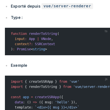
Exporté depuis
vue/server-renderer
Type :
ts
function
 renderToString
(
  input
:
 App
 |
 VNode
,
  context
?:
 SSRContext
)
:
 Promise
<
string
>
Exemple
js
import
 { createSSRApp } 
from
 'vue'
import
 { renderToString } 
from
 'vue/server-render
const
 app
 =
 createSSRApp
({
  data
: () 
=>
 ({ msg: 
'hello'
 }),
  template: 
`<div>{{ msg }}</div>`