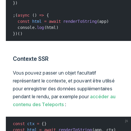
})
;(
async
 () 
=>
 {
  const
 html
 =
 await
 renderToString
(app)
  console.
log
(html)
})()
Contexte SSR
Vous pouvez passer un objet facultatif
représentant le contexte, et pouvant être utilisé
pour enregistrer des données supplémentaires
pendant le rendu, par exemple pour
accéder au
contenu des Teleports
:
js
const
 ctx
 =
 {}
const
 html
 =
 await
 renderToString
(app, ctx)