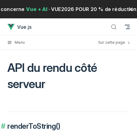
Passer au contenu
concerne
Vue + AI
· VUE2026 POUR 20 % de réduction
API du rendu côté serveura chargé
Vue.js
!
· Du 19 au 21 mai 2026
S'inscrire
Menu
Sur cette page
API du rendu côté
serveur
renderToString()