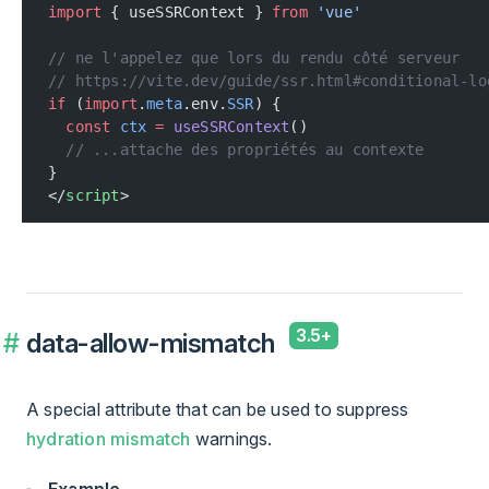
import
 { useSSRContext } 
from
 'vue'
// ne l'appelez que lors du rendu côté serveur
// https://vite.dev/guide/ssr.html#conditional-lo
if
 (
import
.
meta
.env.
SSR
) {
  const
 ctx
 =
 useSSRContext
()
  // ...attache des propriétés au contexte
}
</
script
>
data-allow-mismatch
A special attribute that can be used to suppress
hydration mismatch
warnings.