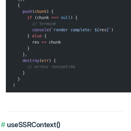
  {
    push
(
chunk
) {
      if
 (chunk 
===
 null
) {
        // terminé
        console
(
`render complete: ${
res
}`
)
      } 
else
 {
        res 
+=
 chunk
      }
    },
    destroy
(
err
) {
      // erreur rencontrée
    }
  }
)
useSSRContext()