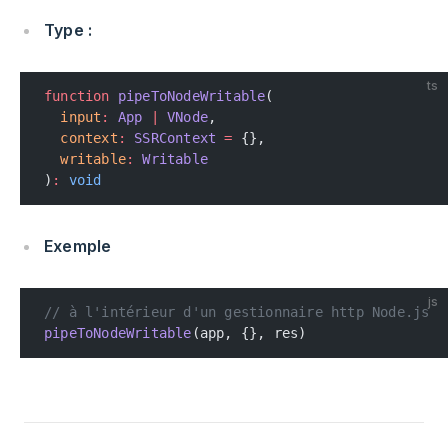
Type :
ts
function
 pipeToNodeWritable
(
  input
:
 App
 |
 VNode
,
  context
:
 SSRContext
 =
 {},
  writable
:
 Writable
)
:
 void
Exemple
js
// à l'intérieur d'un gestionnaire http Node.js
pipeToNodeWritable
(app, {}, res)