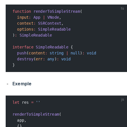
ts
function
 renderToSimpleStream
(
  input
:
 App
 |
 VNode
,
  context
:
 SSRContext
,
  options
:
 SimpleReadable
)
:
 SimpleReadable
interface
 SimpleReadable
 {
  push
(
content
:
 string
 |
 null
)
:
 void
  destroy
(
err
:
 any
)
:
 void
}
Exemple
js
let
 res 
=
 ''
renderToSimpleStream
(
  app,
  {},