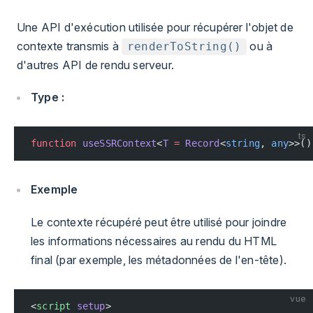
Une API d'exécution utilisée pour récupérer l'objet de
contexte transmis à
ou à
renderToString()
d'autres API de rendu serveur.
Type :
ts
function
 useSSRContext
<
T
 =
 Record
<
string
, 
any
>>()
Exemple
Le contexte récupéré peut être utilisé pour joindre
les informations nécessaires au rendu du HTML
final (par exemple, les métadonnées de l'en-tête).
vue
<
script
 setup
>