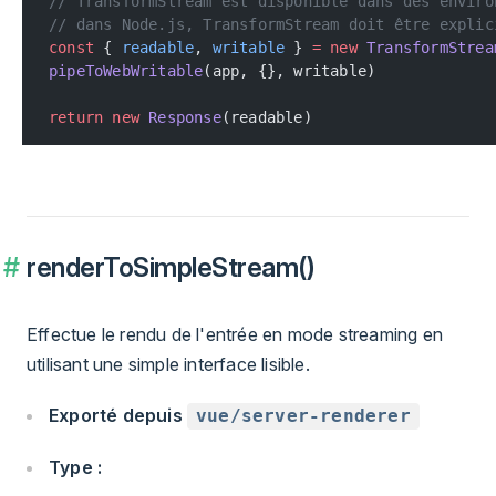
// TransformStream est disponible dans des enviro
// dans Node.js, TransformStream doit être explic
const
 { 
readable
, 
writable
 } 
=
 new
 TransformStrea
pipeToWebWritable
(app, {}, writable)
return
 new
 Response
(readable)
renderToSimpleStream()
Effectue le rendu de l'entrée en mode streaming en
utilisant une simple interface lisible.
Exporté depuis
vue/server-renderer
Type :