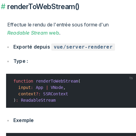
renderToWebStream()
Effectue le rendu de l'entrée sous forme d'un
Readable Stream
web
.
Exporté depuis
vue/server-renderer
Type :
ts
function
 renderToWebStream
(
  input
:
 App
 |
 VNode
,
  context
?:
 SSRContext
)
:
 ReadableStream
Exemple