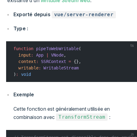
existante d'un
Writable Stream
web
.
Exporté depuis
vue/server-renderer
Type :
ts
function
 pipeToWebWritable
(
  input
:
 App
 |
 VNode
,
  context
:
 SSRContext
 =
 {},
  writable
:
 WritableStream
)
:
 void
Exemple
Cette fonction est généralement utilisée en
combinaison avec
:
TransformStream
js