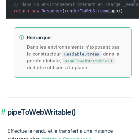
js
// dans un environnement prenant en charge _Reada
return
 new
 Response
(
renderToWebStream
(app))
Remarque
Dans les environnements n'exposant pas
le constructeur
dans la
ReadableStream
portée globale,
pipeToWebWritable()
doit être utilisée à la place.
pipeToWebWritable()
Effectue le rendu et le transfert à une instance