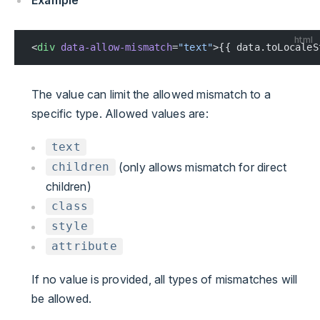
Example
html
<
div
 data-allow-mismatch
=
"text"
>{{ data.toLocaleS
The value can limit the allowed mismatch to a
specific type. Allowed values are:
text
(only allows mismatch for direct
children
children)
class
style
attribute
If no value is provided, all types of mismatches will
be allowed.