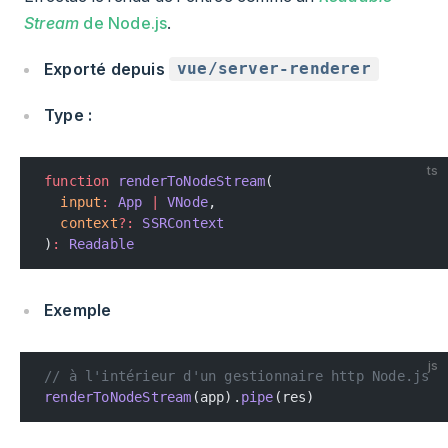
Stream
de Node.js
.
Exporté depuis
vue/server-renderer
Type :
ts
function
 renderToNodeStream
(
  input
:
 App
 |
 VNode
,
  context
?:
 SSRContext
)
:
 Readable
Exemple
js
// à l'intérieur d'un gestionnaire http Node.js
renderToNodeStream
(app).
pipe
(res)