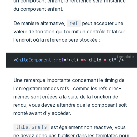
un composant enfant, la référence sera l'instance
du composant enfant.
De manière alternative,
peut accepter une
ref
valeur de fonction qui fournit un contrôle total sur
l'endroit où la référence sera stockée :
template
<
ChildComponent
 :
ref
=
"
(
el
) 
=>
 child 
=
 el
"
 />
Une remarque importante concernant le timing de
l'enregistrement des refs : comme les refs elles-
mêmes sont créées à la suite de la fonction de
rendu, vous devez attendre que le composant soit
monté avant d'y accéder.
est également non réactive, vous
this.$refs
ne devez donc pas l'utiliser dans les templates pour