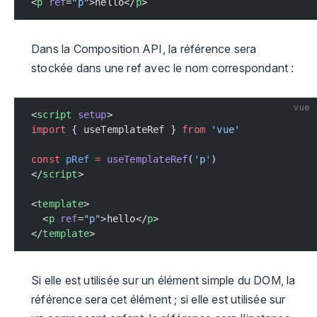
<
p
 ref
=
"p"
>hello</
p
>
Dans la Composition API, la référence sera
stockée dans une ref avec le nom correspondant :
vue
<
script
 setup
>
import
 { useTemplateRef } 
from
 'vue'
const
 pRef
 =
 useTemplateRef
(
'p'
)
</
script
>
<
template
>
  <
p
 ref
=
"p"
>hello</
p
>
</
template
>
Si elle est utilisée sur un élément simple du DOM, la
référence sera cet élément ; si elle est utilisée sur