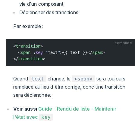
vie d'un composant
Déclencher des transitions
Par exemple :
template
<
transition
>
  <
span
 :
key
=
"
text
"
>{{ text }}</
span
>
</
transition
>
Quand
change, le
sera toujours
text
<span>
remplacé au lieu d'être corrigé, donc une transition
sera déclenchée.
Voir aussi
Guide - Rendu de liste - Maintenir
l'état avec
key