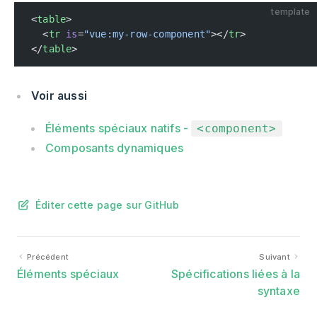
template
<
table
>
  <
tr
 is
=
"vue:my-row-component"
></
tr
>
</
table
>
Voir aussi
Éléments spéciaux natifs -
<component>
Composants dynamiques
Éditer cette page sur GitHub
Précédent
Suivant
Éléments spéciaux
Spécifications liées à la
syntaxe