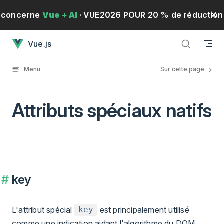
Passer au contenu
concerne
Vue + AI
· VUE2026 POUR 20 % de réduction
Attributs spéciaux natifsa chargé
Vue.js
!
· Du 19 au 21 mai 2026
S'inscrire
Menu
Sur cette page
Attributs spéciaux natifs
key
L'attribut spécial
est principalement utilisé
key
comme une indication aidant l'algorithme du DOM