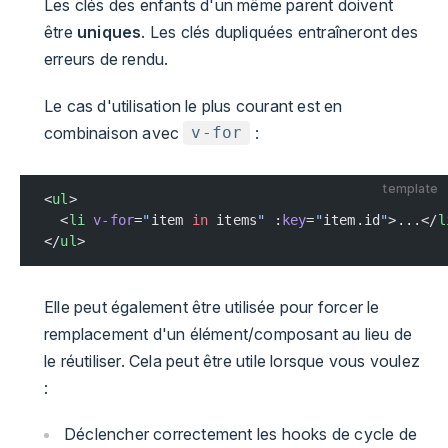
Les clés des enfants d'un même parent doivent
être
uniques
. Les clés dupliquées entraîneront des
erreurs de rendu.
Le cas d'utilisation le plus courant est en
combinaison avec
:
v-for
template
<
ul
>
  <
li
 v-for
=
"
item 
in
 items
"
 :
key
=
"
item.id
"
>...</
l
</
ul
>
Elle peut également être utilisée pour forcer le
remplacement d'un élément/composant au lieu de
le réutiliser. Cela peut être utile lorsque vous voulez
:
Déclencher correctement les hooks de cycle de