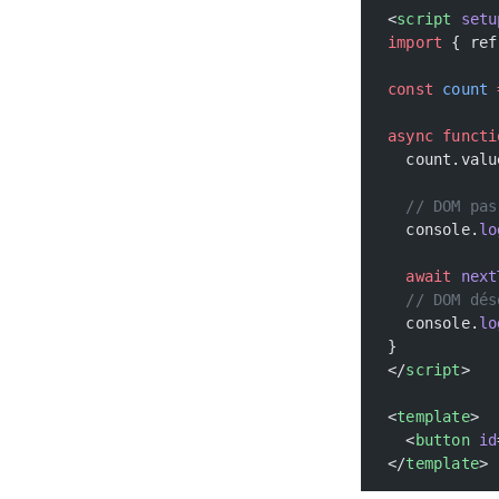
<
script
 setu
import
 { ref
const
 count
 
async
 functi
  count.valu
  // DOM pas
  console.
lo
  await
 next
  // DOM dés
  console.
lo
}
</
script
>
<
template
>
  <
button
 id
</
template
>