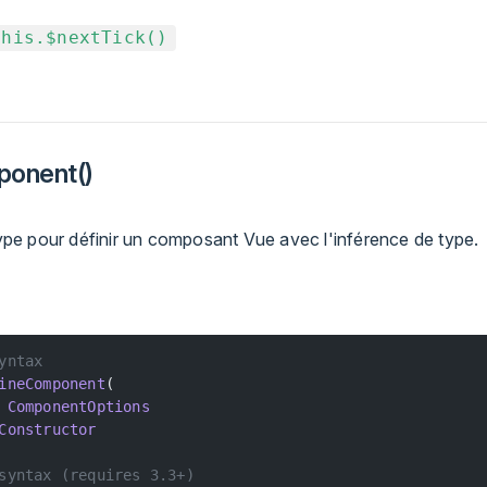
this.$nextTick()
ponent()
 type pour définir un composant Vue avec l'inférence de type.
yntax
ineComponent
(
 ComponentOptions
Constructor
syntax (requires 3.3+)