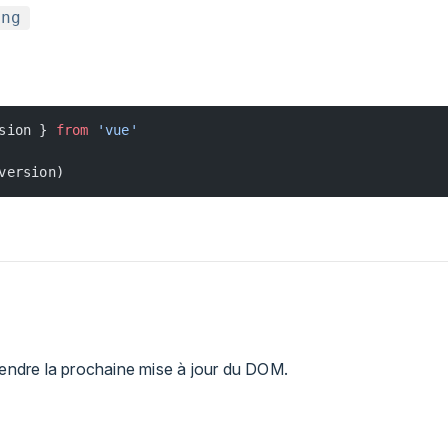
ing
sion } 
from
 'vue'
version)
tendre la prochaine mise à jour du DOM.