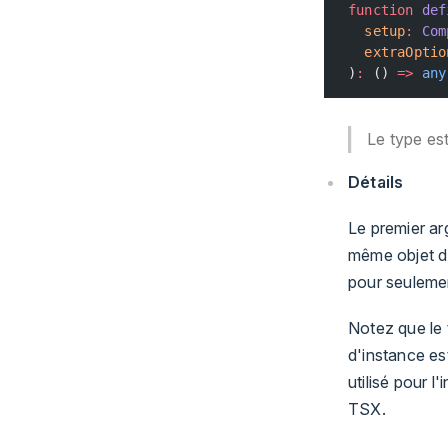
function
 def
  setup
:
 Com
  extraOptio
)
:
 () 
=>
 any
Le type est 
Détails
Le premier ar
même objet d'
pour seulemen
Notez que le t
d'instance es
utilisé pour l
TSX.