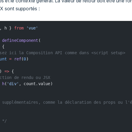
ops et le contexte général. La valeur de retour doit être une f
X sont supportés :
, h } 
from
 'vue'
 defineComponent
(
 {
sez ici la Composition API comme dans <script setup>
unt
 =
 ref
(
0
)
) 
=>
 {
ction de rendu ou JSX
 h
(
'div'
, count.value)
 supplémentaires, comme la déclaration des props ou l'
 */