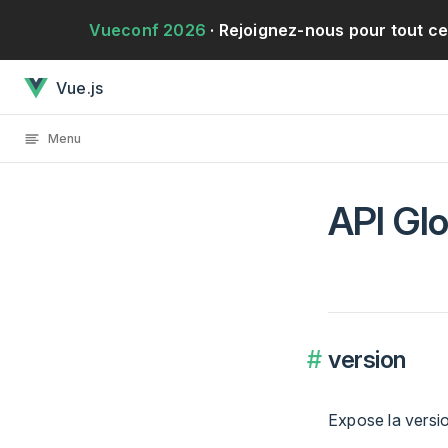
Passer au contenu
Vueconf 2026
· Rejoignez-nous pour tout c
API Globale : Généralea chargé
Vue.js
Menu
API Glo
version
Expose la versio