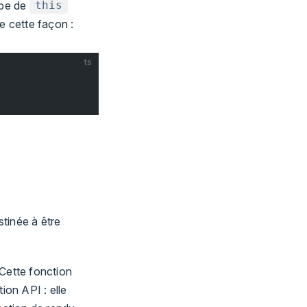
ype de
this
e cette façon :
ts
tinée à être
 Cette fonction
ion API : elle