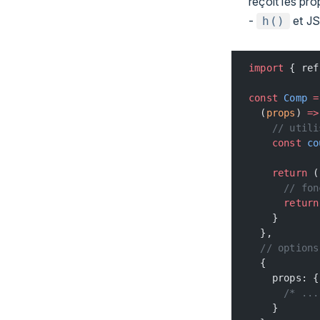
reçoit les pr
-
et JS
h()
import
 { ref
const
 Comp
 =
  (
props
) 
=>
    // utili
    const
 co
    return
 (
      // fon
      return
    }
  },
  // options
  {
    props: {
      /* ...
    }