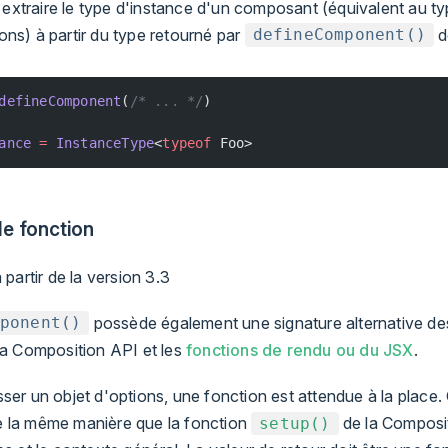
xtraire le type d'instance d'un composant (équivalent au t
ons) à partir du type retourné par
d
defineComponent()
defineComponent
(
/* ... */
)
ance
 =
 InstanceType
<
typeof
 Foo>
de fonction
partir de la version 3.3
possède également une signature alternative des
ponent()
 la Composition API et les
fonctions de rendu ou du JSX
.
sser un objet d'options, une fonction est attendue à la place.
e la même manière que la fonction
de la Composit
setup()