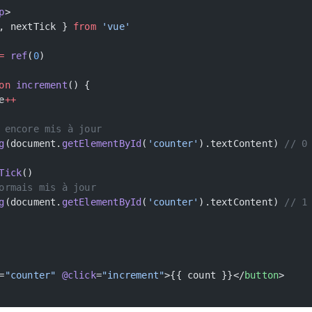
p
>
, nextTick } 
from
 'vue'
=
 ref
(
0
)
on
 increment
() {
e
++
 encore mis à jour
g
(document.
getElementById
(
'counter'
).textContent) 
// 0
Tick
()
ormais mis à jour
g
(document.
getElementById
(
'counter'
).textContent) 
// 1
=
"counter"
 @click
=
"increment"
>{{ count }}</
button
>