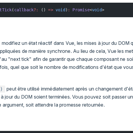
tTick
(
callback
?:
 () 
=>
 void
)
:
 Promise
<
void
>
modifiez un état réactif dans Vue, les mises à jour du DOM q
ppliquées de manière synchrone. Au lieu de cela, Vue les me
au "next tick" afin de garantir que chaque composant ne soit
fois, quel que soit le nombre de modifications d'état que vo
peut être utilisé immédiatement après un changement d'ét
)
 à jour du DOM soient terminées. Vous pouvez soit passer u
argument, soit attendre la promesse retournée.