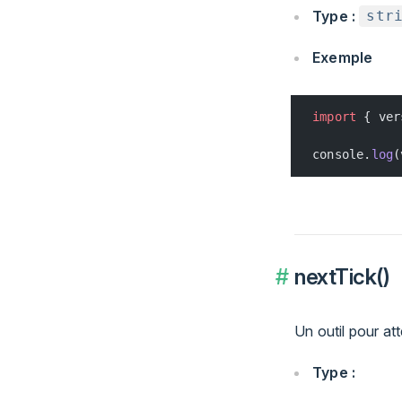
Type :
str
Exemple
import
 { ver
console.
log
(
nextTick()
Un outil pour at
Type :