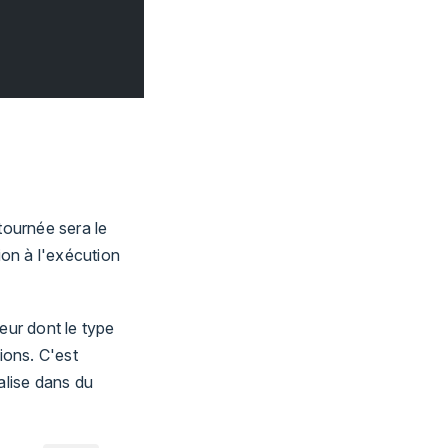
tournée sera le
ion à l'exécution
teur dont le type
ions. C'est
balise dans du