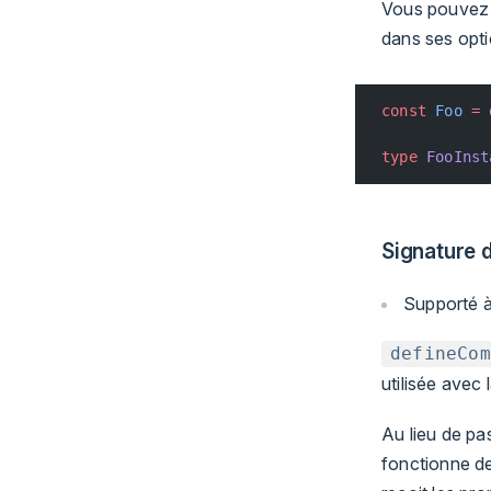
Vous pouvez e
dans ses opti
const
 Foo
 =
 
type
 FooInst
Signature 
Supporté à 
defineCom
utilisée avec
Au lieu de pa
fonctionne d