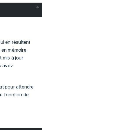
ts
ui en résultent
t en mémoire
 mis à jour
us avez
at pour attendre
ne fonction de