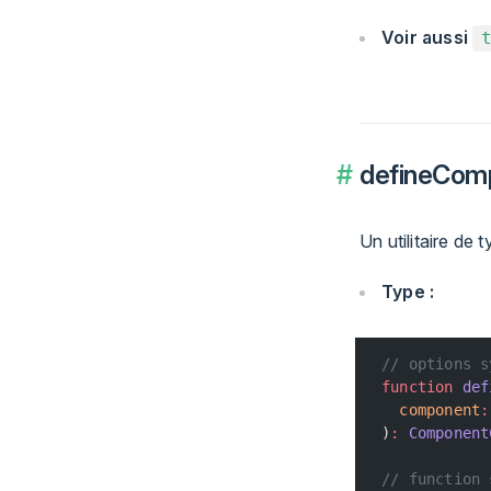
Voir aussi
defineCom
Un utilitaire de
Type :
// options s
function
 def
  component
:
)
:
 Component
// function 