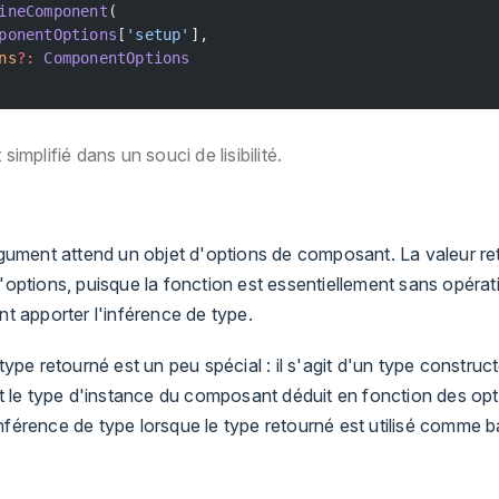
ineComponent
(
ponentOptions
[
'setup'
],
ns
?:
 ComponentOptions
simplifié dans un souci de lisibilité.
gument attend un objet d'options de composant. La valeur re
options, puisque la fonction est essentiellement sans opérat
t apporter l'inférence de type.
ype retourné est un peu spécial : il s'agit d'un type construc
t le type d'instance du composant déduit en fonction des opt
'inférence de type lorsque le type retourné est utilisé comme 